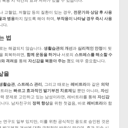
께 복용 시 약간의 효과 저하가 있을 수 있습니다.
 고혈압, 저혈압 등의 질환이 있는 경우,
전문가와 상담 후 사용
물과 병용
하지 않도록 해야 하며,
부작용이 나타날 경우 즉시 사용
니다.
는 법
로는 해결되지 않습니다.
생활습관의 개선
과
심리적인 안정
이 뒷
을 회복하려면,
함께 운동을 하거나
서로의
스트레스를 해소할 수
와 격려
를 통해
자신감을 북돋아 주는 것
도 매우 중요합니다.
삶을
 생활습관
,
스트레스 관리
, 그리고 때로는
레비트라
와 같은
의약
비트라는
빠르고 효과적인 발기부전 치료제
일 뿐만 아니라,
자신
정력 문제로 고민하고 있는 남성이라면, 레비트라를 통해
자신감
입니다. 남자친구의
정력 향상
을 위한 첫걸음, 바로
레비트라
와 함
 연구도 일부 있지만, 이를 위한 공식적인 용도로 승인된 것은
면 발기부전 개선에 대한 긍정적인 반응이 많으며, 효과 지속 시