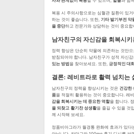
사와 관계없이 복용
할 수 있으며,
알콜
과 함
복용 시 주의사항으로는 심혈관 질환이 있거나
하는 것이 좋습니다. 또한,
기타 발기부전 약
을 중단
하고 전문가와 상담하는 것이 중요합
남자친구의 자신감을 회복시키
정력 향상은 단순히 약물에 의존하는 것만으
받침되어야 합니다. 남자친구가 성적 자신감
있는 방법
을 찾아보세요. 또한,
긍정적인 대화
결론: 레비트라로 활력 넘치는 
남자친구의 정력을 향상시키는 것은
건강한
품
을 적절히 활용하는 것이 중요합니다. 레
감을 회복시키는 데 중요한 역할
을 합니다. 
을 되찾고
활기찬 성생활
을 즐길 수 있을 것
께 시작해 보세요.
정품비아그라가 월경통 완화에 효과가 있다는
아닙니다. 카마그라 100mg 후기 디시를 보