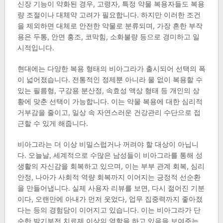
신장 기능이 약화된 경우, 고령자, 특정 약물 복용자들도 복용
량 조절이나 대체약 고려가 필요합니다. 하지만 이러한 조건
을 제외하면 대체로 안전한 약물로 분류되며, 가장 흔한 부작
용은 두통, 안면 홍조, 코막힘, 소화불량 등으로 경미하고 일
시적입니다.
현대에는 다양한 복용 형태의 비아그라가 출시되어 선택의 폭
이 넓어졌습니다. 전통적인 정제뿐 아니라 물 없이 복용할 수
있는 필름형, 구강용 분산정, 속효성 액상 형태 등 개인의 상
황에 맞춘 선택이 가능합니다. 이는 약물 복용에 대한 심리적
거부감을 줄이고, 일상 속 자연스러운 건강관리 수단으로 접
근할 수 있게 해줍니다.
비아그라는 더 이상 비밀스럽거나 꺼려야 할 대상이 아닙니
다. 오늘날, 세계적으로 수많은 남성들이 비아그라를 통해 성
생활의 자신감을 회복하고 있으며, 이는 부부 관계 회복, 심리
안정, 나아가 사회적 역량 회복까지 이어지는 긍정적 선순환
을 만들어냅니다. 실제 사용자 리뷰를 보면, 다시 젊어진 기분
이다, 오랜만에 아내가 먼저 웃었다, 업무 집중력까지 좋아졌
다는 등의 경험담이 이어지고 있습니다. 이는 비아그라가 단
순한 발기부전 치료제 이상의 역할을 하고 있음을 보여주는