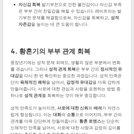
자신감 회복
발기부전으로 인한 불안감이나 자신감 부족
은 부부 간의 친밀감을 해칠 수 있습니다. 레비트라는 발
기부전 문제를 해결함으로써, 자신감을 회복하고,
성적
자존감
을 높이는 데 큰 도움이 됩니다.
4. 황혼기의 부부 관계 회복
중장년기에는 성적 문제 외에도, 생활의 많은 부분에서 변화
를 겪습니다. 그러나
성적 관계 회복
은 부부 간의
정서적인 유
대감
을 다시 한 번 확인하는 중요한 과정입니다. 성적 만족은
단지
육체적인 쾌락
을 넘어서,
감정적 유대감
을 더욱 강하게
만들어줍니다. 서로에 대한 관심과 사랑을 표현하는 방법 중
하나로
성적 관계
를 회복하는 것이 매우 중요합니다.
성적 만족도가 높아지면,
서로에 대한 신뢰
와
배려
가 자연스
럽게 형성됩니다. 이는
대화
와
소통
으로 이어지며, 부부 간의
관계를 더욱 단단하게 만들어줍니다.
황혼 로맨스
는 단순히
신체적인 만족을 넘어서, 서로에 대한 사랑과 감정의 깊이를