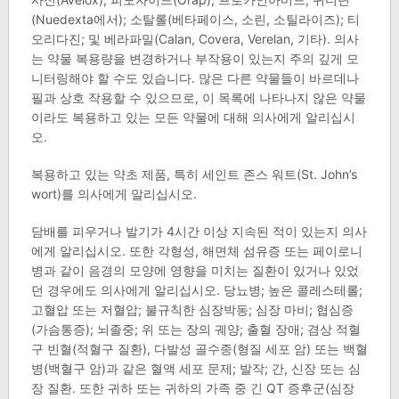
(Nuedexta에서); 소탈롤(베타페이스, 소린, 소틸라이즈); 티
오리다진; 및 베라파밀(Calan, Covera, Verelan, 기타). 의사
는 약물 복용량을 변경하거나 부작용이 있는지 주의 깊게 모
니터링해야 할 수도 있습니다. 많은 다른 약물들이 바르데나
필과 상호 작용할 수 있으므로, 이 목록에 나타나지 않은 약물
이라도 복용하고 있는 모든 약물에 대해 의사에게 알리십시
오.
복용하고 있는 약초 제품, 특히 세인트 존스 워트(St. John’s
wort)를 의사에게 알리십시오.
담배를 피우거나 발기가 4시간 이상 지속된 적이 있는지 의사
에게 알리십시오. 또한 각형성, 해면체 섬유증 또는 페이로니
병과 같이 음경의 모양에 영향을 미치는 질환이 있거나 있었
던 경우에도 의사에게 알리십시오. 당뇨병; 높은 콜레스테롤;
고혈압 또는 저혈압; 불규칙한 심장박동; 심장 마비; 협심증
(가슴통증); 뇌졸중; 위 또는 장의 궤양; 출혈 장애; 겸상 적혈
구 빈혈(적혈구 질환), 다발성 골수종(형질 세포 암) 또는 백혈
병(백혈구 암)과 같은 혈액 세포 문제; 발작; 간, 신장 또는 심
장 질환. 또한 귀하 또는 귀하의 가족 중 긴 QT 증후군(심장