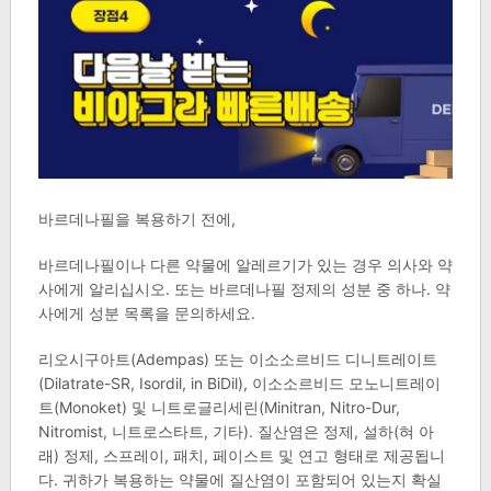
바르데나필을 복용하기 전에,
바르데나필이나 다른 약물에 알레르기가 있는 경우 의사와 약
사에게 알리십시오. 또는 바르데나필 정제의 성분 중 하나. 약
사에게 성분 목록을 문의하세요.
리오시구아트(Adempas) 또는 이소소르비드 디니트레이트
(Dilatrate-SR, Isordil, in BiDil), 이소소르비드 모노니트레이
트(Monoket) 및 니트로글리세린(Minitran, Nitro-Dur,
Nitromist, 니트로스타트, 기타). 질산염은 정제, 설하(혀 아
래) 정제, 스프레이, 패치, 페이스트 및 연고 형태로 제공됩니
다. 귀하가 복용하는 약물에 질산염이 포함되어 있는지 확실