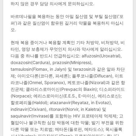
하지 않은 경우 담당 의사에게 문의하십시오.
바르데나필을 복용하는 동안 아밀 질산염 및 부틸 질산염(‘포
퍼’)과 같은 질산염이 함유된 길거리 약물을 복용하지 마십시
오.
현재 복용 중이거나 복용할 계획인 기타 처방약, 비처방약, 비
타민, 영양 보충제가 무엇인지 의사와 약사에게 알리십시오.
다음 중 하나를 반드시 언급하십시오: alfuzosin(Uroxatral),
doxazosin(Cardura), prazosin(Minipress),
tamsulosin(Flomax, in Jalyn) 및 terazosin과 같은 알파 차단
제; 아미오다론(코다론, 파세론); 플루코나졸(Diflucan), 이트
라코나졸(Onmel, Sporanox), 케토코나졸(Nizoral)과 같은 항
진균제; 클라리스로마이신(Prevpac의 Biaxin); 디소피라미드
(Norpace); 에리스로마이신(E.E.S., E-마이신, 에리스로신);
할로페리돌(Haldol); atazanavir(Reyataz, in Evotaz),
indinavir(Crixivan), ritonavir(Norvir, in Kaletra) 및
saquinavir(Invirase)를 포함하는 HIV 프로테아제 억제제; 고
혈압이나 불규칙한 심장 박동에 대한 약물; 발기 부전을 위한
다른 약물 또는 치료법; 메타돈(돌로핀, 메타도스); 목시플록
사신(Avelox); 피모자이드(Orap); 프로카인아미드; 퀴니딘