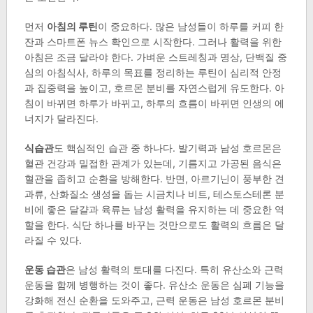
먼저
아침의 루틴
이 중요하다. 많은 남성들이 하루를 커피 한
잔과 스마트폰 뉴스 확인으로 시작한다. 그러나 활력을 위한
아침은 조금 달라야 한다. 가벼운 스트레칭과 명상, 단백질 중
심의 아침식사, 하루의 목표를 정리하는 루틴이 심리적 안정
과 집중력을 높이고, 호르몬 분비를 자연스럽게 유도한다. 아
침이 바뀌면 하루가 바뀌고, 하루의 흐름이 바뀌면 인생의 에
너지가 달라진다.
식습관
도 핵심적인 습관 중 하나다. 발기력과 남성 호르몬은
혈관 건강과 밀접한 관계가 있는데, 기름지고 가공된 음식은
혈관을 좁히고 순환을 방해한다. 반면, 아르기닌이 풍부한 견
과류, 산화질소 생성을 돕는 시금치나 비트, 테스토스테론 분
비에 좋은 달걀과 육류는 남성 활력을 유지하는 데 중요한 역
할을 한다. 식단 하나를 바꾸는 것만으로도 활력의 흐름은 달
라질 수 있다.
운동 습관
은 남성 활력의 토대를 다진다. 특히 유산소와 근력
운동을 함께 병행하는 것이 좋다. 유산소 운동은 심폐 기능을
강화해 전신 순환을 도와주고, 근력 운동은 남성 호르몬 분비