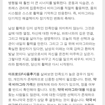
병행될 때 훨씬 더 큰 시너지를 발휘한다. 운동과 식습관, 스
트레스 관리에 집중하면서 비아그라를 적절히 활용하면, 몸의
시스템은 스스로 활력을 기억하고 반응한다. 즉, 비아그라는
단기적인 해결책이자 장기적인 변화의 촉매다.
남성 활력은 단지 성적인 만족만을 의미하지 않는다. 그것은
삶에 대한 열정, 자신에 대한 자부심, 파트너와의 깊은 연결,
그리고 매일을 살아가는 생명력이다. 오늘의 작은 선택과 습
관이 내일의 활력을 만든다. 그리고 그 길 위에 비아그라라는
확실한 동반자가 있다면, 남성의 미래는 더욱 강하고 환하게
빛날 것이다. 남성으로서의 자신을 온전히 마주하고 싶은가.
그렇다면 지금, 생활을 바꾸고 자신을 일으켜 세우자. 비아그
라와 함께라면, 당신의 활력은 다시 시작된다.
아프로드F사용후기
를 살펴보면 만족도가 높은 경우가 많지
만, 개인차가 존재하므로 신중한 선택이 필요합니다. 한편,
약
국 비아그라 가격
은 판매처에 따라 차이가 있으며, 정품 여부
를 반드시 확인해야 합니다. 또한,
약국 비아그라 대용
제품을
찾는 사람들도 많은데, 이에 대한 다양한 선택지가 존재하므
로 하나약국 전문가 상담 후 결정하는 것이 좋습니다.
약국 비
아그라 디시
에서 공유되는 정보는 참고할 수 있지만, 정확한