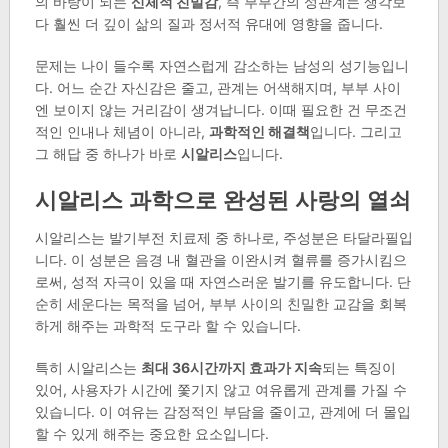
의 바탕이 되는
신체적 친밀감
, 즉 부부간의 성관계는 생각보
다 훨씬 더 깊이 삶의 질과 정서적 유대에 영향을 줍니다.
문제는 나이 들수록 자연스럽게 감소하는 남성의 성기능입니
다. 어느 순간 자신감은 줄고, 관계는 어색해지며, 부부 사이
엔 보이지 않는 거리감이 생겨납니다. 이때 필요한 건 무조건
적인 인내나 체념이 아니라,
과학적인 해결책
입니다. 그리고
그 해답 중 하나가 바로
시알리스
입니다.
시알리스 과학으로 완성된 사랑의 열쇠
시알리스는 발기부전 치료제 중 하나로, 주성분은 타달라필입
니다. 이 성분은 음경 내 혈관을 이완시켜 혈류를 증가시킴으
로써, 성적 자극이 있을 때 자연스러운 발기를 유도합니다. 단
순히 세운다는 목적을 넘어, 부부 사이의 친밀한 교감을 회복
하게 해주는 과학적 도구라 할 수 있습니다.
특히 시알리스는
최대 36시간까지 효과가 지속
되는 특징이
있어, 사용자가 시간에 쫓기지 않고 여유롭게 관계를 가질 수
있습니다. 이 여유는 감정적인 부담을 줄이고, 관계에 더 몰입
할 수 있게 해주는 중요한 요소입니다.