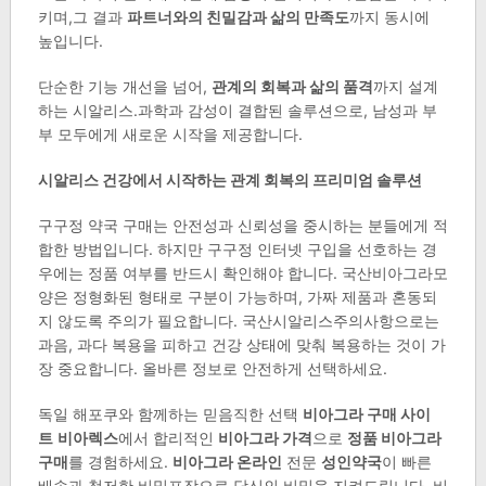
키며,그 결과
파트너와의 친밀감과 삶의 만족도
까지 동시에
높입니다.
단순한 기능 개선을 넘어,
관계의 회복과 삶의 품격
까지 설계
하는 시알리스.과학과 감성이 결합된 솔루션으로, 남성과 부
부 모두에게 새로운 시작을 제공합니다.
시알리스 건강에서 시작하는 관계 회복의 프리미엄 솔루션
구구정 약국 구매는 안전성과 신뢰성을 중시하는 분들에게 적
합한 방법입니다. 하지만 구구정 인터넷 구입을 선호하는 경
우에는 정품 여부를 반드시 확인해야 합니다. 국산비아그라모
양은 정형화된 형태로 구분이 가능하며, 가짜 제품과 혼동되
지 않도록 주의가 필요합니다. 국산시알리스주의사항으로는
과음, 과다 복용을 피하고 건강 상태에 맞춰 복용하는 것이 가
장 중요합니다. 올바른 정보로 안전하게 선택하세요.
독일 해포쿠와 함께하는 믿음직한 선택
비아그라 구매 사이
트
비아렉스
에서 합리적인
비아그라 가격
으로
정품 비아그라
구매
를 경험하세요.
비아그라 온라인
전문
성인약국
이 빠른
배송과 철저한 비밀포장으로 당신의 비밀을 지켜드립니다. 비