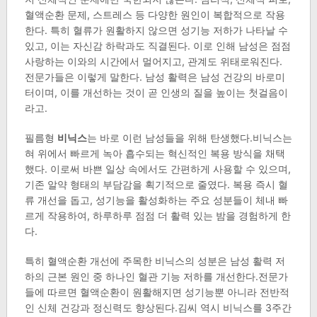
혈액순환 문제, 스트레스 등 다양한 원인이 복합적으로 작용
한다. 특히 혈류가 원활하지 않으면 성기능 저하가 나타날 수
있고, 이는 자신감 하락과도 직결된다. 이로 인해 남성은 점점
사랑하는 이와의 시간에서 멀어지고, 관계도 위태로워진다.
전문가들은 이렇게 말한다. 남성 활력은 남성 건강의 바로미
터이며, 이를 개선하는 것이 곧 인생의 질을 높이는 첫걸음이
라고.
필름형
비닉스
는 바로 이런 남성들을 위해 탄생했다.비닉스는
혀 위에서 빠르게 녹아 흡수되는 혁신적인 복용 방식을 채택
했다. 이로써 바쁜 일상 속에서도 간편하게 사용할 수 있으며,
기존 알약 형태의 부담감을 획기적으로 줄였다. 복용 즉시 혈
류 개선을 돕고, 성기능을 활성화하는 주요 성분들이 체내 빠
르게 작용하여, 하루하루 점점 더 활력 있는 밤을 경험하게 한
다.
특히 혈액순환 개선에 주목한 비닉스의 성분은 남성 활력 저
하의 근본 원인 중 하나인 혈관 기능 저하를 개선한다.전문가
들에 따르면 혈액순환이 원활해지면 성기능뿐 아니라 전반적
인 신체 건강과 정신력도 향상된다.김씨 역시 비닉스를 3주간