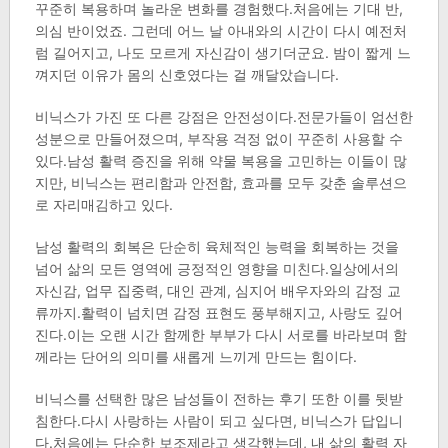
꾸준히 복용하며 놀라운 변화를 경험했다.처음에는 기대 반,
의심 반이었죠. 그런데 어느 날 아내와의 시간이 다시 예전처
럼 길어지고, 나도 모르게 자신감이 생기더군요. 밤이 짧게 느
껴지던 이유가 몸의 신호였다는 걸 깨달았습니다.
비닉스가 가진 또 다른 강점은 안전성이다.전문가들이 엄선한
성분으로 만들어졌으며, 부작용 걱정 없이 꾸준히 사용할 수
있다.남성 활력 증진을 위해 약물 복용을 고민하는 이들이 많
지만, 비닉스는 편리함과 안전함, 효과를 모두 갖춘 솔루션으
로 자리매김하고 있다.
남성 활력의 회복은 단순히 육체적인 능력을 회복하는 것을
넘어 삶의 모든 영역에 긍정적인 영향을 미친다.일상에서의
자신감, 업무 집중력, 대인 관계, 심지어 배우자와의 감정 교
류까지.활력이 넘치면 감정 표현도 풍부해지고, 사랑도 깊어
진다.이는 오랜 시간 함께한 부부가 다시 서로를 바라보며 함
께라는 단어의 의미를 새롭게 느끼게 만드는 힘이다.
비닉스를 선택한 많은 남성들이 전하는 후기 또한 이를 뒷받
침한다.다시 사랑하는 사람이 되고 싶다면, 비닉스가 답입니
다.처음에는 단순한 보조제라고 생각했는데, 내 삶의 활력 자