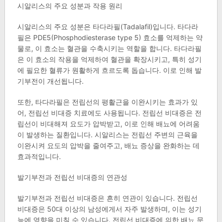
시알리스의 주요 성분과 작용 원리
시알리스의 주요 성분은 타다라필(Tadalafil)입니다. 타다라
필은 PDE5(Phosphodiesterase type 5) 효소를 억제하는 약
물로, 이 효소는 혈관을 수축시키는 역할을 합니다. 타다라필
은 이 효소의 작용을 억제하여 혈관을 확장시키고, 특히 성기
에 필요한 혈류가 원활하게 흐르도록 돕습니다. 이로 인해 발
기부전이 개선됩니다.
또한, 타다라필은 전립선의 평활근을 이완시키는 효과가 있
어, 전립선 비대증 치료에도 사용됩니다. 전립선 비대증은 전
립선이 비대해져 요도가 압박받고, 이로 인해 배뇨에 어려움
이 발생하는 질환입니다. 시알리스는 전립선 주변의 근육을
이완시켜 요도의 압박을 줄여주고, 배뇨 증상을 완화하는 데
효과적입니다.
발기부전과 전립선 비대증의 연관성
발기부전과 전립선 비대증은 흔히 연관이 있습니다. 전립선
비대증은 50대 이상의 남성에게서 자주 발생하며, 이는 성기
능에 영향을 미칠 수 있습니다. 전립선 비대증에 의한 배뇨 문