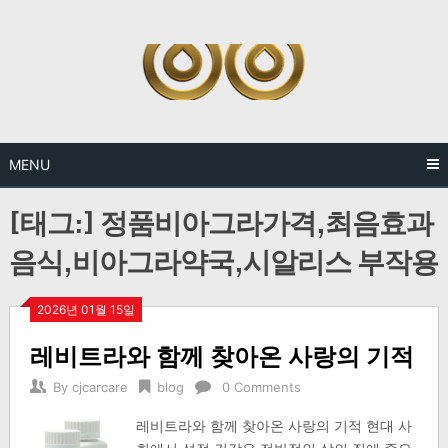
Skip
to
content
MENU
[태그:]
정품비아그라가격,최음효과
음식,비아그라약국,시알리스 부작용
2026년 01월 15일
레비트라와 함께 찾아온 사랑의 기적
By
cjcarcare
blog
0 Comments
레비트라와 함께 찾아온 사랑의 기적 현대 사