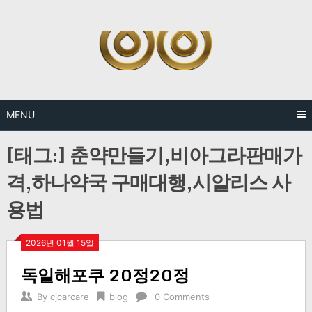
Skip
to
content
MENU
[태그:]
춘약만들기,비아그라판매가
격,하나약국 구매대행,시알리스 사
용법
2026년 01월 15일
독일해포쿠 20정20정
By
cjcarcare
blog
0 Comments