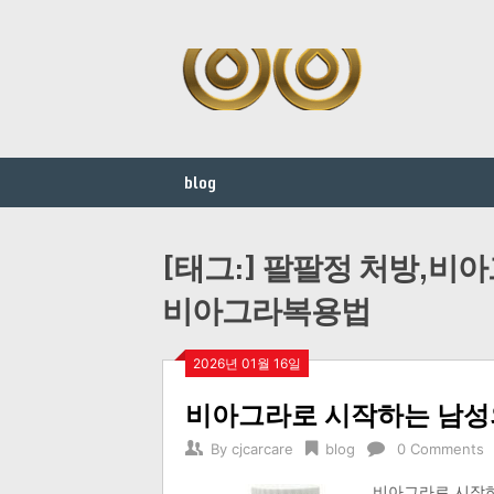
Skip
to
content
blog
[태그:]
팔팔정 처방,비아
비아그라복용법
2026년 01월 16일
비아그라로 시작하는 남성
By
cjcarcare
blog
0 Comments
비아그라로 시작하